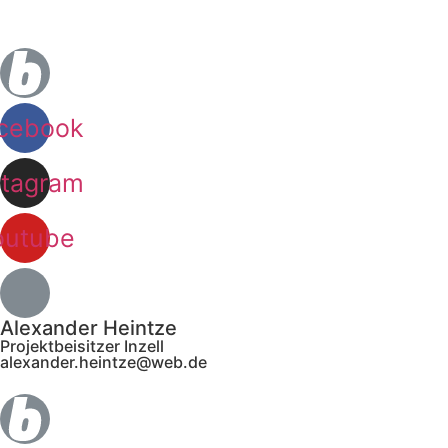
Zum
Inhalt
wechseln
cebook
stagram
outube
Alexander Heintze
Projektbeisitzer Inzell
alexander.heintze@web.de