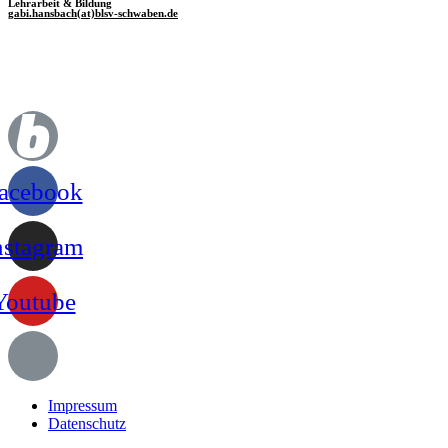
Lehrarbeit & Bildung
gabi.hansbach(at)blsv-schwaben.de
acebook
nstagram
Youtube
Impressum
Datenschutz