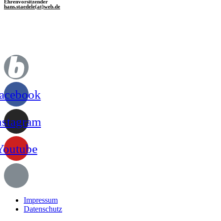
Ehrenvorsitzender
hans.staedele(at)web.de
acebook
nstagram
Youtube
Impressum
Datenschutz