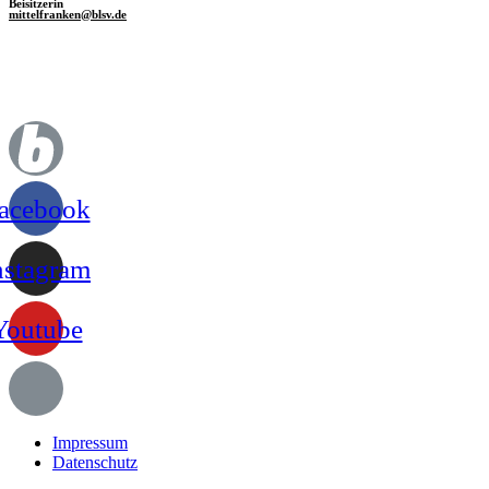
Beisitzerin
mittelfranken@blsv.de
acebook
nstagram
Youtube
Impressum
Datenschutz